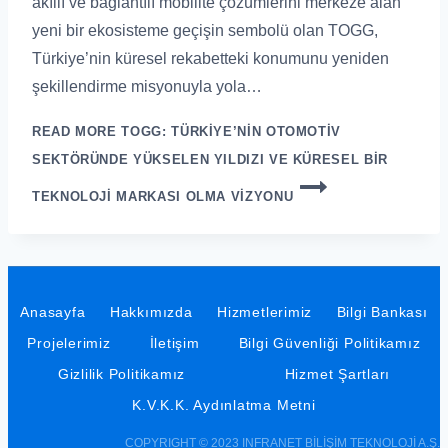
akıllı ve bağlantılı mobilite çözümlerini merkeze alan
yeni bir ekosisteme geçişin sembolü olan TOGG,
Türkiye’nin küresel rekabetteki konumunu yeniden
şekillendirme misyonuyla yola…
READ MORE
TOGG: TÜRKIYE’NIN OTOMOTIV
SEKTÖRÜNDE YÜKSELEN YILDIZI VE KÜRESEL BIR
TEKNOLOJI MARKASI OLMA VIZYONU
Anasayfa
Hakkımızda
Hizmetlerimiz
Bilgi Bankası
Projelerimiz
İletişim
Bilgi Güvenliği Politikamız
Gizlilik Politikamız
Hizmet Şartları
K.V.K.K. Aydınlatma Metni
COPYRIGHT © 2023 INFRANET BİLİŞİM TEKNOLOJİ A.Ş.