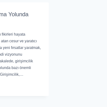
şma Yolunda
u fikirleri hayata
atan cesur ve yaratıcı
da yeni fırsatlar yaratmak,
di vizyonunu
akalede, girişimcilik
olunda bazı önemli
 Girişimcilik,…