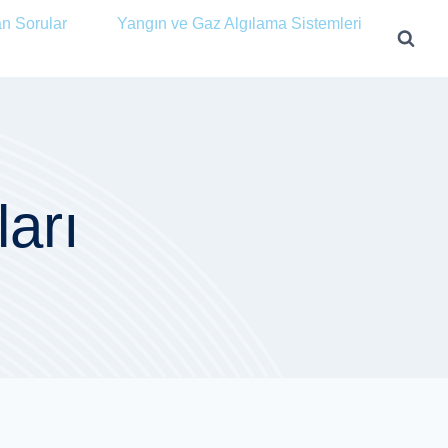
an Sorular
Yangın ve Gaz Algılama Sistemleri
ları