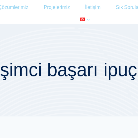
Çözümlerimiz
Projelerimiz
İletişim
Sık Sorul
işimci başarı ipuç