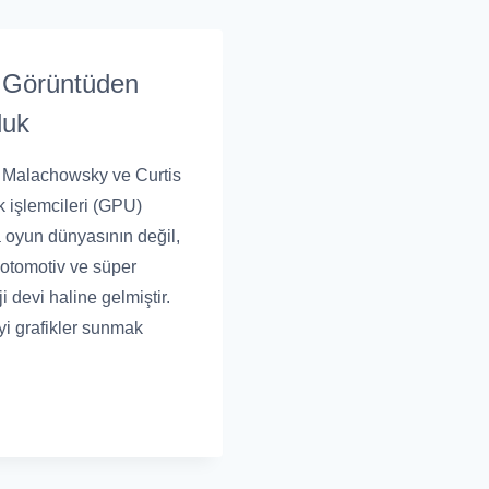
ı: Görüntüden
luk
 Malachowsky ve Curtis
ik işlemcileri (GPU)
 oyun dünyasının değil,
 otomotiv ve süper
i devi haline gelmiştir.
yi grafikler sunmak