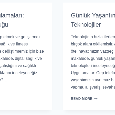
ulamaları:
Günlük Yaşantım
uğu
Teknolojiler
kip etmek ve geliştirmek
Teknolojinin hızla ilerl
sağlık ve fitness
birçok alanı etkilemiştir.
 değiştirmemiz için bize
öte, hayatımızın vazgeçi
alede, dijital sağlık ve
makalede, günlük yaşant
lıştığını ve sağlıklı
teknolojileri inceleyeceğ
larını inceleyeceğiz.
Uygulamalar: Cep telefo
ir?…
yaşantımızın ayrılmaz bir
yapma, alışveriş, seya
READ MORE