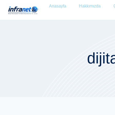
Anasayfa
Hakkımızda
diji