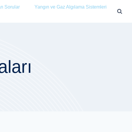
an Sorular
Yangın ve Gaz Algılama Sistemleri
aları