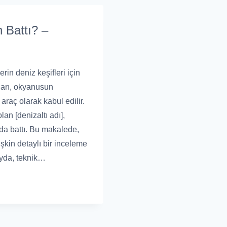
 Battı? –
rin deniz keşifleri için
ıları, okyanusun
 araç olarak kabul edilir.
an [denizaltı adı],
da battı. Bu makalede,
şkin detaylı bir inceleme
ayda, teknik…