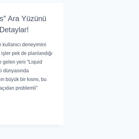
ss” Ara Yüzünü
Detaylar!
e kullanıcı deneyimini
 işler pek de planlandığı
te gelen yeni “Liquid
oji dünyasında
rın büyük bir kısmı, bu
 açıdan problemli”