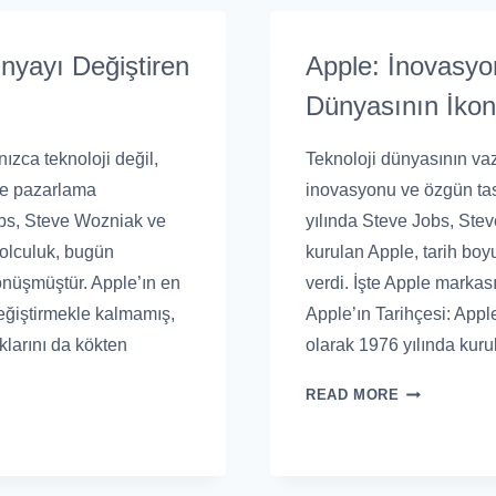
ünyayı Değiştiren
Apple: İnovasyon
Dünyasının İko
ızca teknoloji değil,
Teknoloji dünyasının vaz
ve pazarlama
inovasyonu ve özgün tasa
obs, Steve Wozniak ve
yılında Steve Jobs, St
yolculuk, bugün
kurulan Apple, tarih boy
önüşmüştür. Apple’ın en
verdi. İşte Apple markas
 değiştirmekle kalmamış,
Apple’ın Tarihçesi: Apple
klarını da kökten
olarak 1976 yılında kuru
READ MORE