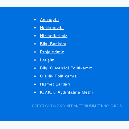
Anasayfa
Hakkımızda
Hizmetlerimiz
Bilgi Bankası
Projelerimiz
İletişim
Bilgi Güvenliği Politikamız
Gizlilik Politikamız
Hizmet Şartları
K.V.K.K. Aydınlatma Metni
COPYRIGHT © 2023 INFRANET BİLİŞİM TEKNOLOJİ A.Ş.