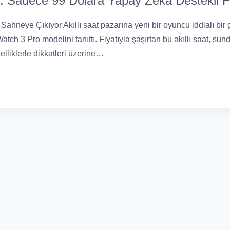
: Sadece 99 Dolara Yapay Zekâ Destekli Fi
Sahneye Çıkıyor Akıllı saat pazarına yeni bir oyuncu iddialı bir 
Watch 3 Pro modelini tanıttı. Fiyatıyla şaşırtan bu akıllı saat, s
elliklerle dikkatleri üzerine…