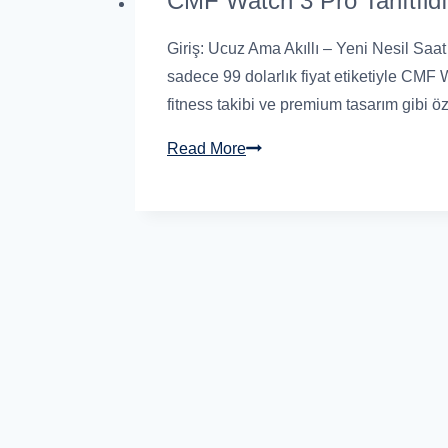
CMF Watch 3 Pro Tanıtıldı
Giriş: Ucuz Ama Akıllı – Yeni Nesil Saat 
sadece 99 dolarlık fiyat etiketiyle CMF 
fitness takibi ve premium tasarım gibi öz
Read More
CMF
Watch
3
Pro
Tanıtıldı:
Sadece
99
Dolara
Yapay
Zekâ
Destekli