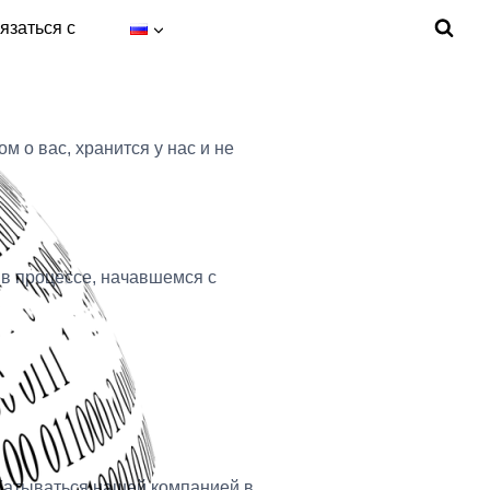
язаться с
м о вас, хранится у нас и не
 в процессе, начавшемся с
батываться нашей компанией в