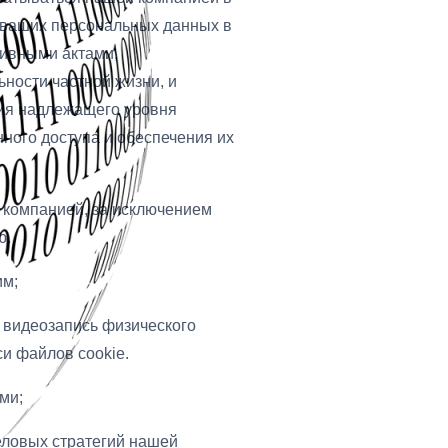
и ваших персональных данных в
тивными актами,
ности частной жизни, и
ия надлежащего уровня
ного доступа и обеспечения их
 компанией, за исключением
ю.
им;
, видеозапись физического
си файлов cookie.
ми;
еловых стратегий нашей