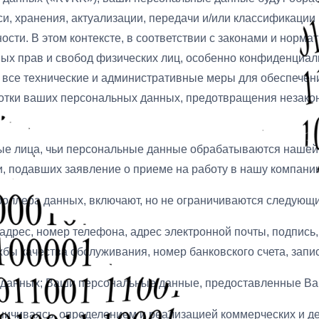
си, хранения, актуализации, передачи и/или классификаци
ости. В этом контексте, в соответствии с законами и норма
х прав и свобод физических лиц, особенно конфиденциаль
 все технические и административные меры для обеспечен
отки ваших персональных данных, предотвращения незакон
ные лица, чьи персональные данные обрабатываются нашей
и, подавших заявление о приеме на работу в нашу компани
оллера данных, включают, но не ограничиваются следующ
адрес, номер телефона, адрес электронной почты, подпись
бы качества обслуживания, номер банковского счета, запи
 данных; Ваши персональные данные, предоставленные Ва
ничиваясь, определением и реализацией коммерческих и д