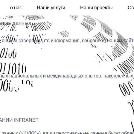
о нас
Наши услуги
Наши проекты
Св
льных данных
ся о вас и заверяем, что информация, собранная нашим сайто
енных национальных и международных опытов, накопленных
АНИИ INFRANET
х данных («KVKK»), ваши персональные данные будут обра