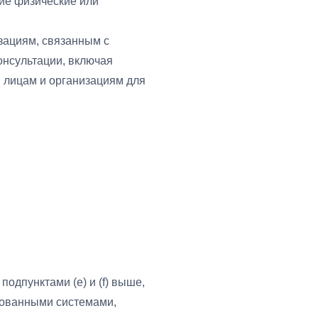
ие физические или
зациям, связанным с
онсультации, включая
м лицам и организациям для
одпунктами (e) и (f) выше,
ированными системами,