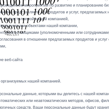
проведением мероприятий по развитию и планированию биз
рые вы представляете, из продуктов и услуг, предлагаемых
и, осуществляемой нашей компанией,
используемыми объектами нашей компании,
нтами/поставщиками (уполномоченными или сотрудниками)
огласования в отношении предлагаемых продуктов и услуг
ами,
ие веб-сайта
, организуемых нашей компанией.
рсональные данные, которыми вы делитесь с нашей компан
томатических или неавтоматических методов, офисов, фили
огичных средств. Ваши персональные данные будут хранит