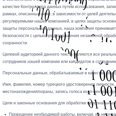
качестве Контроллера данных путем использования, запи
рамках, описанных ниже, в зависимости от целей деятельн
регулируемыми нашей компанией, в целях защиты основны
защиты персональных данных, наша компания принимает
безопасности с целью предотвращения незаконной обраб
сохранности.
Целевой аудиторией данного текста являются все реаль
сотрудников нашей компании или кандидатов в сотрудник
Персональные данные, обрабатываемые в качестве контр
Имя, фамилия, номер турецкого удостоверения личности, 
местонахождения/охраны, запись голоса колл-центра/служ
Цели и законные основания для обработки персональных
Проведение необходимой работы, включая, но не огра