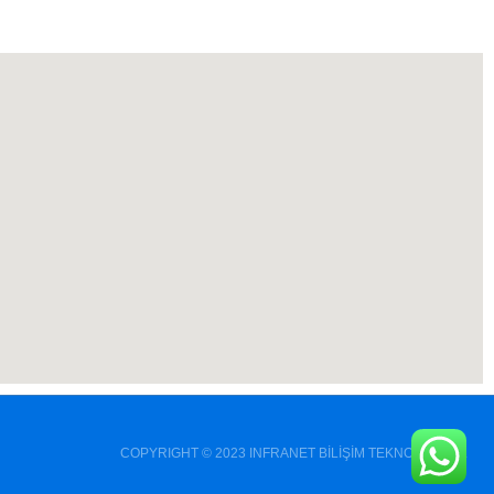
COPYRIGHT © 2023 INFRANET BİLİŞİM TEKNOLOJİ A.Ş.