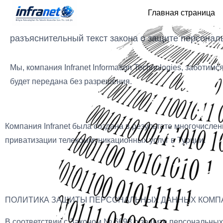
Главная страница
политика качества iso 27001
разъяснительный текст закона о защите персона
Мы, компания Infranet Information Technologies, заботим
будет передана без разрешения.
Компания Infranet была создана в результате многочисл
приватизации телекоммуникационных услуг в Турции.
ПОЛИТИКА ЗАЩИТЫ ПЕРСОНАЛЬНЫХ ДАННЫХ КОМП
В соответствии с Законом № 6698 о защите персональны